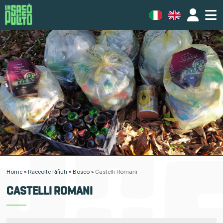
Home
»
Raccolte Rifiuti
»
Bosco
»
Castelli Romani
CASTELLI ROMANI