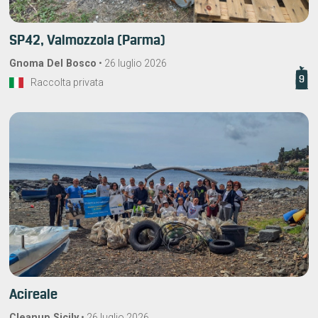
SP42, Valmozzola (Parma)
Gnoma Del Bosco
•
26 luglio 2026
9
Raccolta privata
Acireale
Cleanup Sicily
•
26 luglio 2026