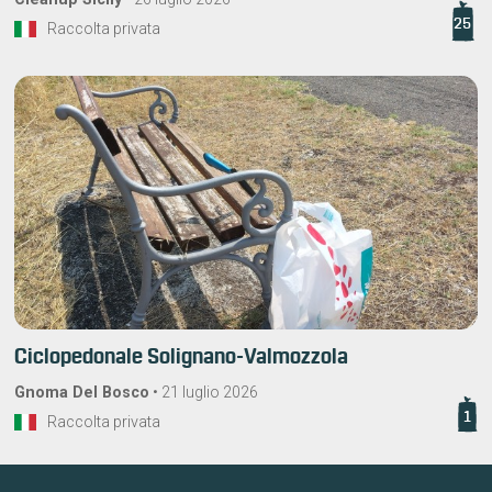
25
Raccolta privata
Ciclopedonale Solignano-Valmozzola
Gnoma Del Bosco
•
21 luglio 2026
1
Raccolta privata