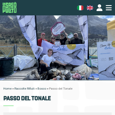
Home
»
Raccolte Rifiuti
»
Bosco
»
Passo del Tonale
PASSO DEL TONALE