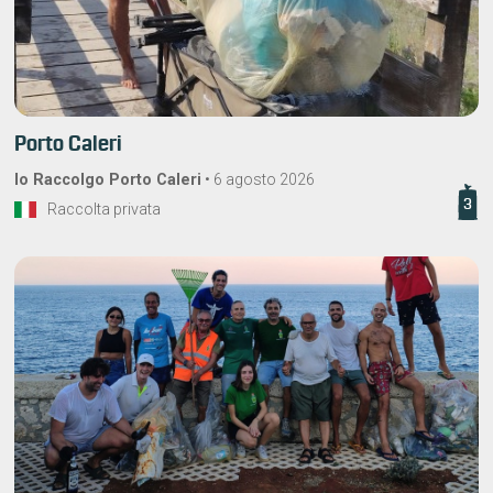
Porto Caleri
Io Raccolgo Porto Caleri
•
6 agosto 2026
3
Raccolta privata