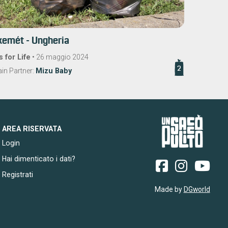
emét - Ungheria
s for Life
•
26 maggio 2024
2
in Partner:
Mizu Baby
AREA RISERVATA
Login
Hai dimenticato i dati?
Registrati
Made by
DGworld