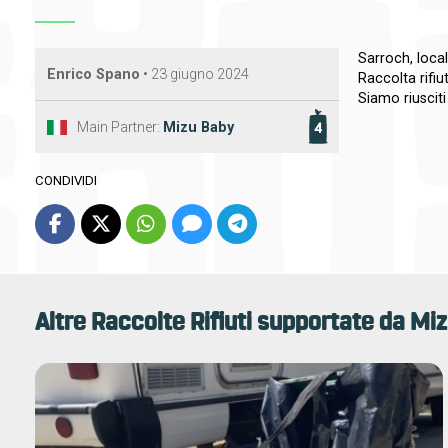
Sarroch, local
Enrico Spano
•
23 giugno 2024
Raccolta rifiu
Siamo riuscit
Main Partner:
Mizu Baby
4
CONDIVIDI
Altre Raccolte Rifiuti supportate da
Miz