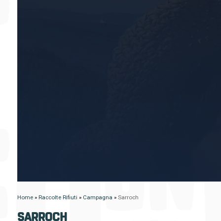
Home
»
Raccolte Rifiuti
»
Campagna
»
Sarroch
SARROCH