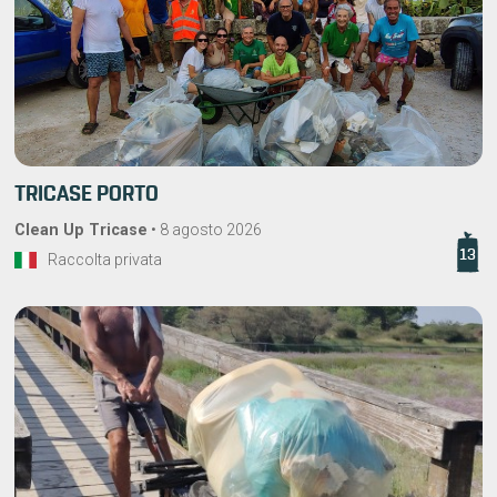
TRICASE PORTO
Clean Up Tricase
•
8 agosto 2026
13
Raccolta privata