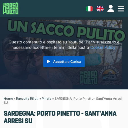
Questo contenuto è ospitato su Youtube. Per visualizzarlo è
necessario accettare i termini della nostra
Cookie Policy
.
Accetta e Carica
Home
»
Raccolte Rifiuti
»
Pineta
»
SARDEGNA: Porto Pinetto - Sant'Anna Arresi
SU
SARDEGNA: PORTO PINETTO - SANT'ANNA
ARRESI SU