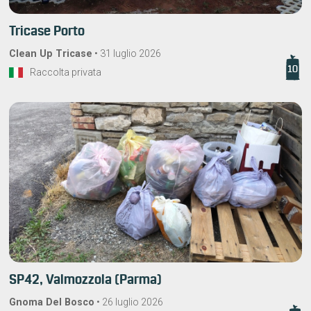
Tricase Porto
Clean Up Tricase
•
31 luglio 2026
10
Raccolta privata
SP42, Valmozzola (Parma)
Gnoma Del Bosco
•
26 luglio 2026