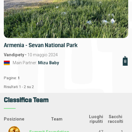
Armenia - Sevan National Park
Vandipety
•
10 maggio 2024
8
Main Partner:
Mizu Baby
Pagine:
1
Risultati 1 - 2 su 2
Classifica Team
Luoghi
Sacchi
Posizione
Team
ripuliti
raccolti
Summit Foundation
47
1