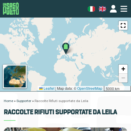
+
−
Leaflet
|
Map data: ©
OpenStreetMap
5000 km
Home
»
Supporter
»
Raccolte Rifiuti supportate da Leila
RACCOLTE RIFIUTI SUPPORTATE DA LEILA