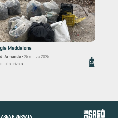
ggia Maddalena
 di Armando
•
25 marzo 2025
10
ccolta privata
AREA RISERVATA