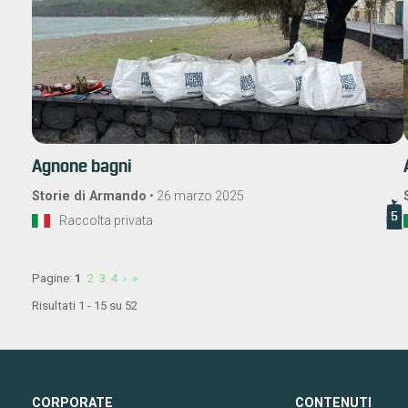
Agnone bagni
Storie di Armando
•
26 marzo 2025
5
Raccolta privata
Pagine:
1
2
3
4
›
»
Risultati 1 - 15 su 52
CORPORATE
CONTENUTI