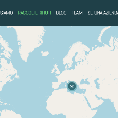
 SIAMO
RACCOLTE RIFIUTI
BLOG
TEAM
SEI UNA AZIEND
52