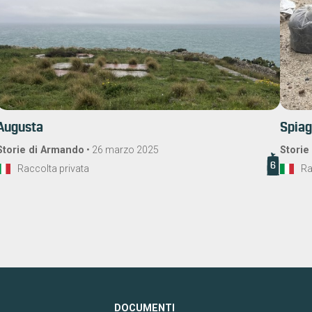
Augusta
Spia
Storie di Armando
•
26 marzo 2025
Storie
6
Raccolta privata
Ra
DOCUMENTI