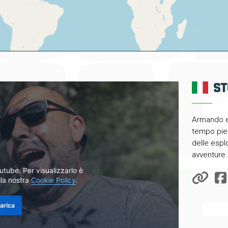
ST
Armando e 
tempo pien
delle espl
avventure.
tube. Per visualizzarlo è
lla nostra
Cookie Policy
.
arica